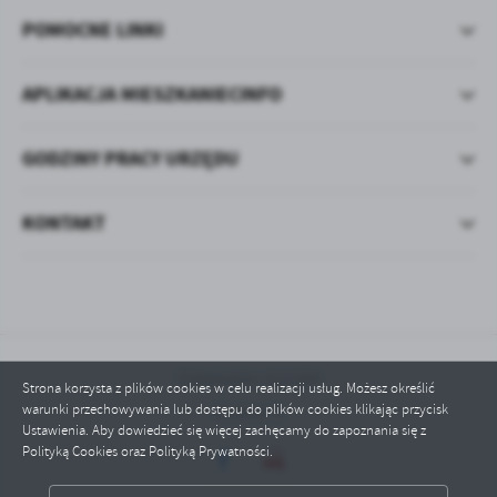
POMOCNE LINKI
APLIKACJA MIESZKANIECINFO
GODZINY PRACY URZĘDU
KONTAKT
Odwiedzin: 611340
Strona korzysta z plików cookies w celu realizacji usług. Możesz określić
warunki przechowywania lub dostępu do plików cookies klikając przycisk
Online: 5
Ustawienia. Aby dowiedzieć się więcej zachęcamy do zapoznania się z
Polityką Cookies oraz Polityką Prywatności.